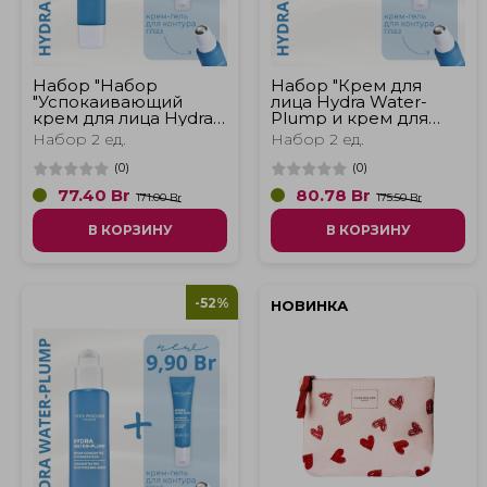
Набор "Набор
Набор "Крем для
"Успокаивающий
лица Hydra Water-
крем для лица Hydra
Plump и крем для
Water-Plump и крем
контура глаз Hydra
Набор 2 ед.
Набор 2 ед.
для контура глаз
Water-Plump"
Hydra Water-Plump"
(
0
)
(
0
)
77.40
Br
80.78
Br
171.00 Br
175.50 Br
В КОРЗИНУ
В КОРЗИНУ
-52%
НОВИНКА