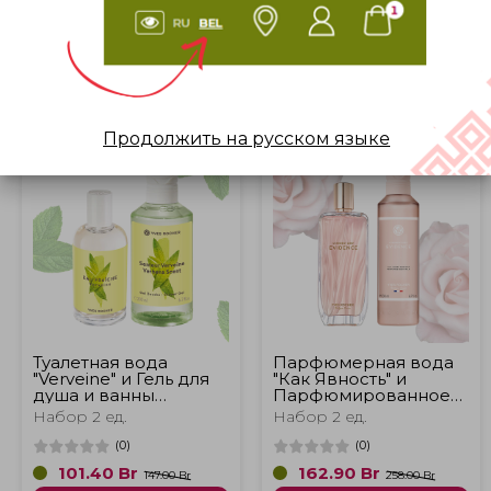
ФИЛЬТР
ДОБАВЛЕННЫЕ
СБРОСИТЬ
От 7 Br до 324 Br
-31%
-36%
Продолжить на русском языке
Туалетная вода
Парфюмерная вода
"Verveine" и Гель для
"Как Явность" и
душа и ванны
Парфюмированное
"VERVEINE"
молочко для тела
Набор 2 ед.
Набор 2 ед.
COMME UNE
EVIDENCE
(
0
)
(
0
)
101.40
Br
162.90
Br
147.00 Br
258.00 Br