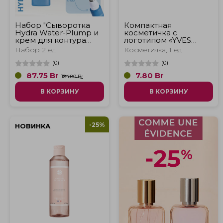
Набор "Сыворотка
Компактная
Hydra Water-Plump и
косметичка с
крем для контура
логотипом «YVES
глаз Hydra Water-
ROCHER»
Набор 2 ед.
Косметичка, 1 ед.
Plump"
(
0
)
(
0
)
87.75
Br
7.80
Br
184.80 Br
В КОРЗИНУ
В КОРЗИНУ
-25%
НОВИНКА