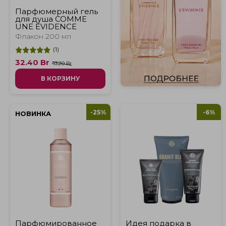
Парфюмерный гель
для душа COMME
UNE EVIDENCE
Флакон 200 мл
(
1
)
32.40
Br
43.20 Br
В КОРЗИНУ
-25%
-6%
НОВИНКА
Парфюмированное
Идея подарка в