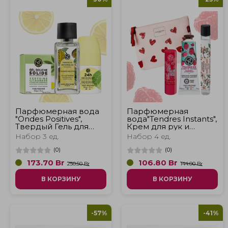
Парфюмерная вода
Парфюмерная
"Ondes Positives",
вода"Tendres Instants",
Твердый Гель для
Крем для рук и
Душа «Лимонная
Бальзам для губ
Набор 3 ед.
Набор 4 ед.
Вербена и Цветок
“Малина и Мята” и
Ромашки» и
Косметичка
(
0
)
(
0
)
Дезодорант
173.70
Br
106.80
Br
"Свежесть"
250.50 Br
144.00 Br
В КОРЗИНУ
В КОРЗИНУ
-57%
-41%