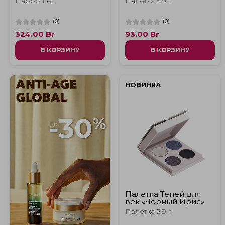
Набор 1 ед.
Палетка 5,9 г
(
0
)
(
0
)
324.00
Br
93.00
Br
В КОРЗИНУ
В КОРЗИНУ
НОВИНКА
Палетка Теней для
век «Черный Ирис»
Палетка 5,9 г