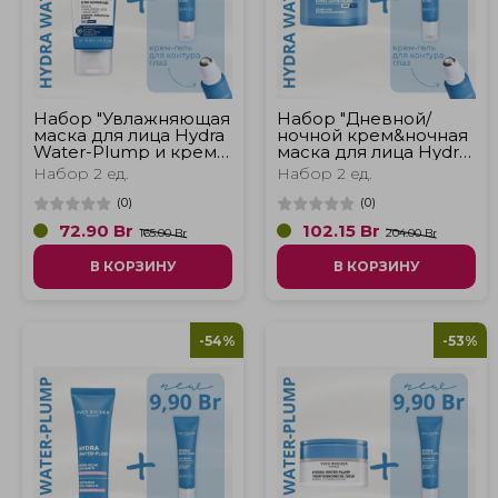
Набор "Увлажняющая
Набор "Дневной/
маска для лица Hydra
ночной крем&ночная
Water-Plump и крем
маска для лица Hydra
для контура глаз
Water-Plump и крем
Набор 2 ед.
Набор 2 ед.
Hydra Water-Plump"
для контура глаз
Hydra Water-Plump"
(
0
)
(
0
)
72.90
Br
102.15
Br
165.00 Br
204.00 Br
В КОРЗИНУ
В КОРЗИНУ
-54%
-53%