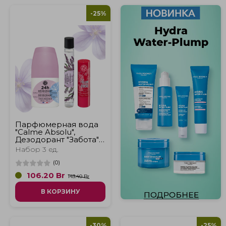
-25%
Парфюмерная вода
"Calme Absolu",
Дезодорант "Забота"
и Бальзам для губ с
Набор 3 ед.
оттенком "Малина"
(
0
)
106.20
Br
143.40 Br
В КОРЗИНУ
-30%
-25%