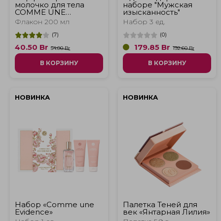
молочко для тела
наборе "Мужская
COMME UNE
изысканность"
EVIDENCE, 200 мл
Флакон 200 мл
Набор 3 ед.
(
7
)
(
0
)
40.50
Br
179.85
Br
54.00 Br
192.60 Br
В КОРЗИНУ
В КОРЗИНУ
НОВИНКА
НОВИНКА
Набор «Comme une
Палетка Теней для
Evidence»
век «Янтарная Лилия»