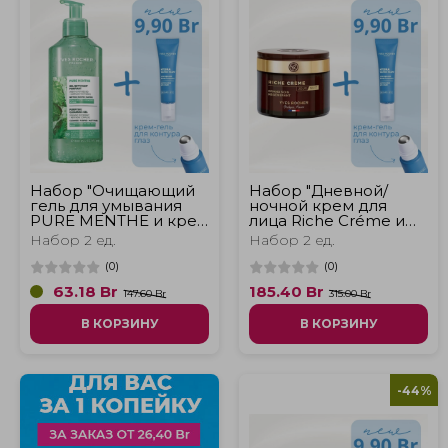
Набор "Очищающий
Набор "Дневной/
гель для умывания
ночной крем для
PURE MENTHE и крем
лица Riche Créme и
для контура глаз
крем для контура
Набор 2 ед.
Набор 2 ед.
Hydra Water-Plump"
глаз Hydra Water-
Plump"
(
0
)
(
0
)
63.18
Br
185.40
Br
147.60 Br
315.00 Br
В КОРЗИНУ
В КОРЗИНУ
-44%