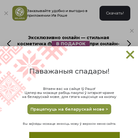
Заказывайте удобно и выгодно в
Скачать!
приложении Ив Роше
Эксклюзивно онлайн — стильная
косметичка 👜
В ПОДАРОК
при онлайн-
заказе до 16 августа
Паважаныя спадары!
Главная
🎁ИДЕИ ПОДАРКОВ
Вітаем вас на сайце Іў Рашэ!
Цяпер вы можаце рабіць пакупкі ў інтэрнэт-краме
🎁Идеи подарков
на беларускай мове, для гэтага націсніце на кнопку:
Найдено продуктов:
39
Працягнуць на беларускай мове >
Вы заўсёды можаце змяніць мову ў верхнім меню сайта.
НЕДАВНО