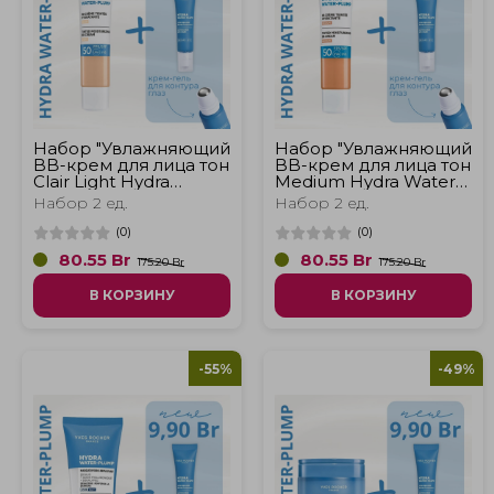
Набор "Увлажняющий
Набор "Увлажняющий
BB-крем для лица тон
BB-крем для лица тон
Clair Light Hydra
Medium Hydra Water-
Water-Plump и крем
Plump и крем для
Набор 2 ед.
Набор 2 ед.
для контура глаз
контура глаз Hydra
Hydra Water-Plump"
Water-Plump"
(
0
)
(
0
)
80.55
Br
80.55
Br
175.20 Br
175.20 Br
В КОРЗИНУ
В КОРЗИНУ
-55%
-49%