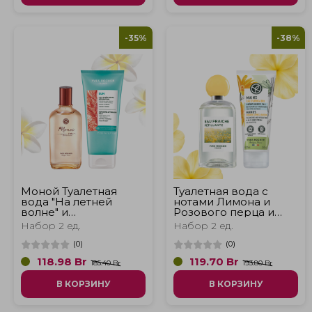
-35%
-38%
Моной Туалетная
Туалетная вода с
вода "На летней
нотами Лимона и
волне" и
Розового перца и
Восстанавливающее
Очищающий и
Набор 2 ед.
Набор 2 ед.
молочко после загара
увлажняющий крем
для рук 2 в 1
(
0
)
(
0
)
118.98
Br
119.70
Br
185.40 Br
193.80 Br
В КОРЗИНУ
В КОРЗИНУ