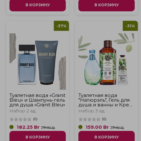
В КОРЗИНУ
В КОРЗИНУ
-37%
-31%
Туалетная вода «Granit
Туалетная вода
Bleu» и Шампунь-гель
"Натюрэль", Гель для
для душа «Granit Bleu»
душа и ванны и Крем
для рук "Олива и
Набор 2 ед.
Набор 3 ед.
Петигрен"
(
0
)
(
0
)
182.25
Br
159.00
Br
291.00 Br
231.00 Br
В КОРЗИНУ
В КОРЗИНУ