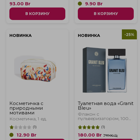
93.00
Br
9.90
Br
В КОРЗИНУ
В КОРЗИНУ
-25%
НОВИНКА
НОВИНКА
Косметичка с
Туалетная вода «Granit
природными
Bleu»
мотивами
Флакон с
пульверизатором, 100
Косметичка, 1 ед.
мл
(
1
)
(
1
)
12.90
Br
180.00
Br
240.00 Br