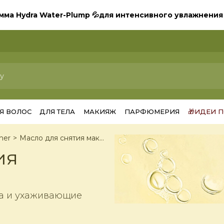
мма Hydra Water-Plump 💦для интенсивного увлажнени
Я ВОЛОС
ДЛЯ ТЕЛА
МАКИЯЖ
ПАРФЮМЕРИЯ
🎁ИДЕИ 
her
Масло для снятия макияжа Yves Rocher
ия
ва и ухаживающие