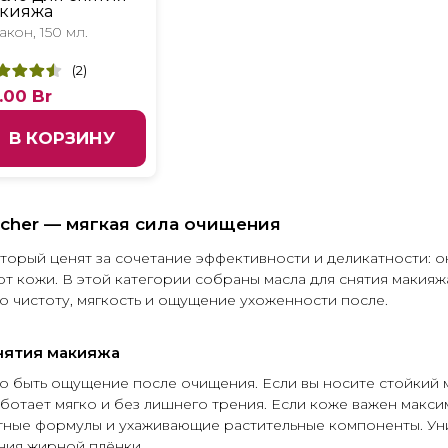
кияжа
кон, 150 мл.
(
2
)
.00
Br
В КОРЗИНУ
cher — мягкая сила очищения
орый ценят за сочетание эффективности и деликатности: он
рт кожи. В этой категории собраны масла для снятия макияж
ро чистоту, мягкость и ощущение ухоженности после.
нятия макияжа
но быть ощущение после очищения. Если вы носите стойкий 
работает мягко и без лишнего трения. Если коже важен мак
тные формулы и ухаживающие растительные компоненты. Уни
ния жирной плёнки.