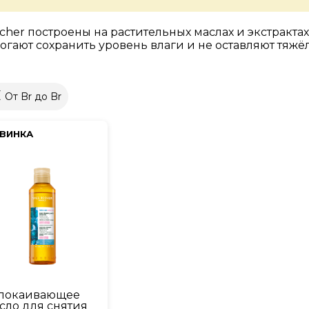
her построены на растительных маслах и экстракта
могают сохранить уровень влаги и не оставляют тяж
От Br до Br
ВИНКА
покаивающее
сло для снятия