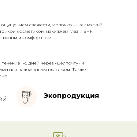
и ощущением свежести, молочко — как мягкий
тойкой косметикой, макияжем глаз и SPF,
ктивным и комфортным.
течение 1–5 дней через «Белпочту» и
чными или наложенным платежом. Также
рно.
Экопродукция
ей