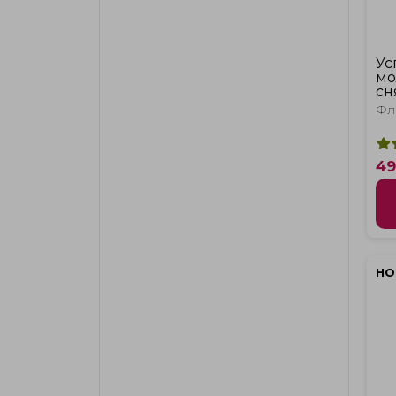
Ус
мо
сн
Фл
49
НО