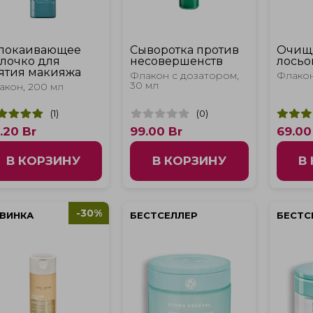
покаивающее
Сыворотка против
Очищ
лочко для
несовершенств
лосьо
ятия макияжа
Флакон с дозатором,
Флакон
30 мл
акон, 200 мл
(
1
)
(
0
)
.20
Br
99.00
Br
69.00
В КОРЗИНУ
В КОРЗИНУ
В
-30%
ВИНКА
БЕСТСЕЛЛЕР
БЕСТС