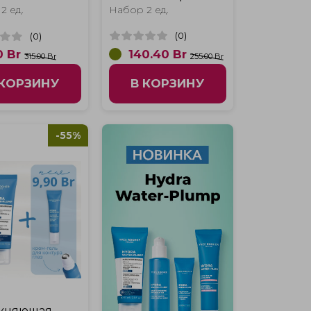
для контура
2 ед.
Набор 2 ед.
ydra Water-
"
(
0
)
(
0
)
140.40
Br
0
Br
315.00 Br
255.00 Br
 КОРЗИНУ
В КОРЗИНУ
-55%
р
ажняющая