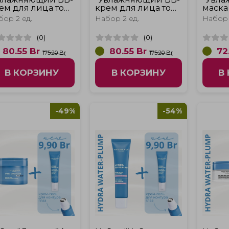
ем для лица тон
крем для лица тон
маска
air Light Hydra
Medium Hydra
Hydra
бор 2 ед.
Набор 2 ед.
Набор 
ter-Plump и
Water-Plump и
и кре
ем для контура
крем для контура
глаз H
(
0
)
(
0
)
аз Hydra Water-
глаз Hydra Water-
Plump
ump"
Plump"
80.55
Br
80.55
Br
72
175.20 Br
175.20 Br
В КОРЗИНУ
В КОРЗИНУ
В
-49%
-54%