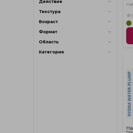
Действие
кр
На
Hy
Текстура
Pl
Возраст
Формат
Область
Категория
На
"У