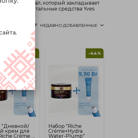
нопку:
едневный ритуал, который закладывает
раны фундаментальные средства Yves
а.
НЕДАВНО ДОБАВЛЕННЫЕ
сайта.
-41%
-44%
 "Дневной/
Набор "Riche
й крем для
Créme+Hydra
Riche Créme и
Water-Plump"