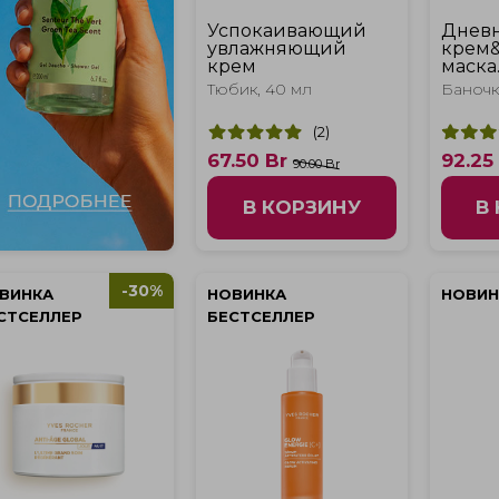
Успокаивающий
Дневн
увлажняющий
крем
крем
маска
"Инте
Тюбик, 40 мл
Баночка
увлаж
(
2
)
67.50
Br
92.25
90.00 Br
В КОРЗИНУ
В
-30%
ВИНКА
НОВИНКА
НОВИН
СТСЕЛЛЕР
БЕСТСЕЛЛЕР