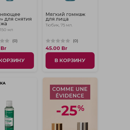
жняющее
Мягкий гоммаж
» для снятия
для лица
яжа
Тюбик, 75 мл.
150 мл
(
0
)
(
0
)
Br
45.00
Br
 КОРЗИНУ
В КОРЗИНУ
КА