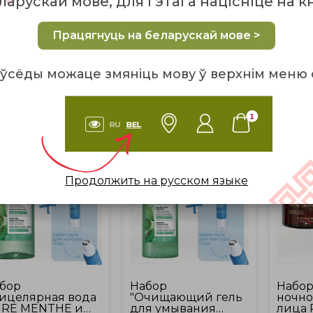
ларускай мове, для гэтага націсніце на к
о набор косметических средств, а обязательный еж
лгие годы. В разделе «Базовый уход для лица» соб
 естественной красоты и гидробаланса эпидермис
Працягнуць на беларускай мове >
ўсёды можаце змяніць мову ў верхнім меню 
СБРОСИТЬ
От 45 Br до 186 Br
-57%
-57%
Продолжить на русском языке
бор
Набор
Набор
ицелярная вода
"Очищающий гель
ночно
RE MENTHE и
для умывания
лица 