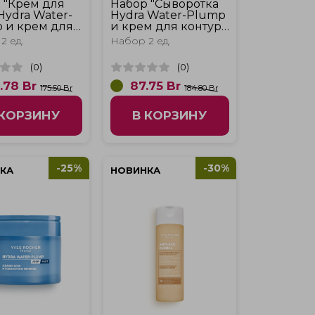
 "Крем для
Набор "Сыворотка
Hydra Water-
Hydra Water-Plump
 и крем для
и крем для контура
а глаз Hydra
глаз Hydra Water-
2 ед.
Набор 2 ед.
-Plump"
Plump"
(
0
)
(
0
)
.78
Br
87.75
Br
175.50 Br
184.80 Br
 КОРЗИНУ
В КОРЗИНУ
-25%
-30%
КА
НОВИНКА