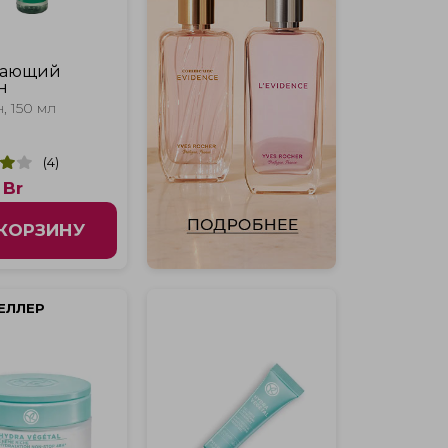
ающий
н
, 150 мл
(
4
)
Br
 КОРЗИНУ
ЕЛЛЕР