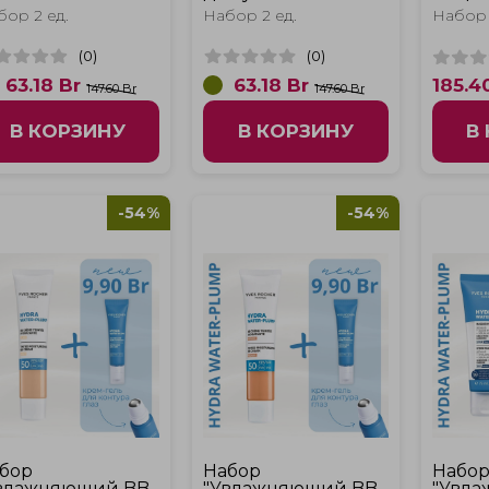
ем-гель для глаз
PURE MENTHE и
крем 
бор 2 ед.
Набор 2 ед.
Набор 
dra Water-
крем для контура
глаз H
ump"
глаз Hydra Water-
Plump
(
0
)
(
0
)
Plump"
63.18
Br
63.18
Br
185.4
147.60 Br
147.60 Br
В КОРЗИНУ
В КОРЗИНУ
В
-54%
-54%
бор
Набор
Набо
влажняющий BB-
"Увлажняющий BB-
"Увл