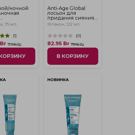
ой/ночной
Anti-Age Global
&ночная
лосьон для
придания сияния
нсивное
и эффекта
, 75 мл,
Флакон, 122 мл
нение"
обновленной кожи
(
1
)
(
0
)
Br
82.95
Br
123.00 Br
118.50 Br
 КОРЗИНУ
В КОРЗИНУ
КА
НОВИНКА