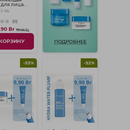
 для лица
 Water-Plump
2 ед.
м для контура
ydra Water-
(
0
)
"
.90
Br
165.00 Br
 КОРЗИНУ
-53%
-52%