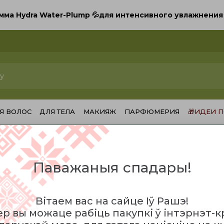
фюмерная гамма-бестселлер Comme une Évidence 🌸
с
Я ВОЛОС
ДЛЯ ТЕЛА
МАКИЯЖ
ПАРФЮМЕРИЯ
🎁ИДЕИ 
Базовый уход Yves Rocher
Паважаныя спадары!
до выглядящей кожи
Вітаем вас на сайце Іў Рашэ!
р вы можаце рабіць пакупкі ў інтэрнэт-