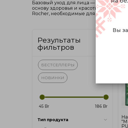
на бе
Базовый уход для лица — это не прост
основу здоровья и красоты кожи на до
Rocher, необходимые для поддержания
Вы за
Результаты
фильтров
БЕСТСЕЛЛЕРЫ
НОВИНКИ
45 Br
186 Br
На
Тип продукта
"М
PU