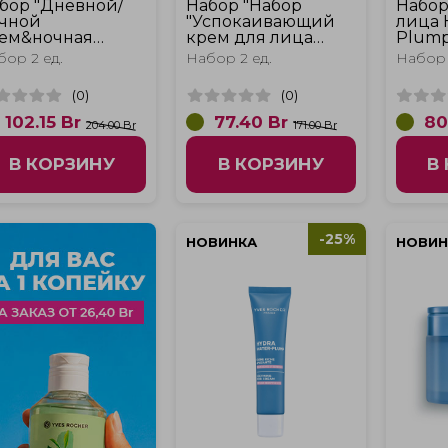
бор "Дневной/
Набор "Набор
Набор
чной
"Успокаивающий
лица 
ем&ночная
крем для лица
Plump
ска для лица
Hydra Water-Plump
контур
бор 2 ед.
Набор 2 ед.
Набор 
dra Water-Plump
и крем для контура
Water
крем для контура
глаз Hydra Water-
(
0
)
(
0
)
аз Hydra Water-
Plump"
ump"
102.15
Br
77.40
Br
80
204.00 Br
171.00 Br
В КОРЗИНУ
В КОРЗИНУ
В
-25%
НОВИНКА
НОВИН