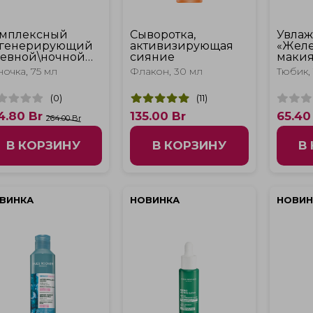
мплексный
Сыворотка,
Увла
генерирующий
активизирующая
«Желе
евной\ночной
сияние
маки
ем и ночная
очка, 75 мл
Флакон, 30 мл
Тюбик, 
ска
(
0
)
(
11
)
4.80
Br
135.00
Br
65.40
264.00 Br
В КОРЗИНУ
В КОРЗИНУ
В
ВИНКА
НОВИНКА
НОВИН