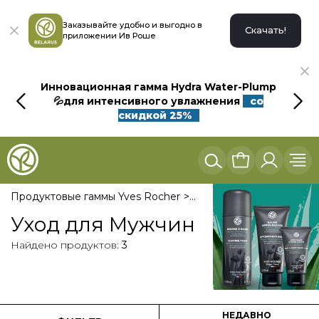
Заказывайте удобно и выгодно в
Скачать!
приложении Ив Роше
Инновационная гамма Hydra Water-Plump
💦для интенсивного увлажнения
со
скидкой 25%
Продуктовые гаммы Yves Rocher
Уход для Мужчин Yves 
Уход для Мужчин
Найдено продуктов:
3
НЕДАВНО