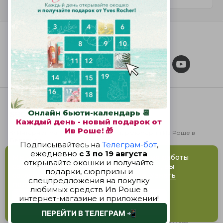
МЫ В СОЦИАЛЬНЫХ СЕТЯХ
Разработка и поддержка
© Интернет-магазин косметики и парфюмерии Ив Роше в
Беларуси
ООО «Даная» УНП 100228069
Адрес:
220005
,
Республика Беларусь
,
Минск
,
проспект
Мы используем cookies для улучшения работы
Независимости, д. 48, к. 4 (2 этаж)
сайта. Продолжая пользоваться сайтом, вы
Свидетельство о государственной регистрации № 417 от
соглашаетесь на их использование.
Узнать
04.04.2001 г. выдано Минским горисполкомом
подробнее
Регистрационный номер в торговом реестре: 294984 от
24.11.2015 г.
Отдел торговли и услуг администрации Советского района
Отклонить
Принять
г.Минска, контактные телефоны:
+375 17 3181333
,
+375 17 3771393
Контактные данные лица, уполномоченного рассматривать
обращения покупателей:
contact@y-r.by
,
+375 17 3577399