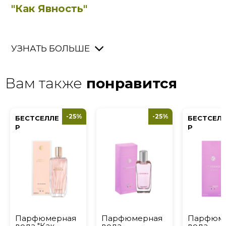
"Как Явность"
УЗНАТЬ БОЛЬШЕ
Вам также
понравится
-25%
-25%
БЕСТСЕЛЛЕ
БЕСТСЕЛ
Р
Р
Парфюмерная
Парфюмерная
Парфюм
вода "Как
вода
вода