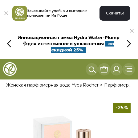
Заказывайте удобно и выгодно в
Скачать!
приложении Ив Роше
Инновационная гамма Hydra Water-Plump
💦для интенсивного увлажнения
со
скидкой 25%
Паважаныя спадары!
Женская парфюмерная вода Yves Rocher
Парфюмерная вода "Как Явность"
Вітаем вас на сайце Іў Рашэ!
Цяпер вы можаце рабіць пакупкі ў інтэрнэт-краме
на беларускай мове, для гэтага націсніце на кнопку:
-25%
Працягнуць на беларускай мове >
Вы заўсёды можаце змяніць мову ў верхнім меню сайта.