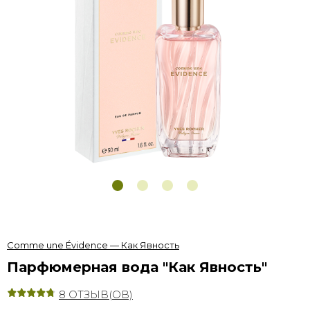
Продолжить на русском языке
Comme une Évidence — Как Явность
Парфюмерная вода "Как Явность"
8
ОТЗЫВ(ОВ)