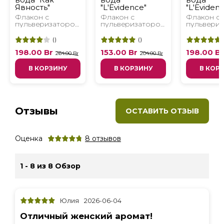
Явность"
"L'Еvidence"
"L'Еviden
Флакон с
Флакон с
Флакон с
пульверизатором
пульверизатором
пульвери
, 100 мл
, 50 мл
, 100 мл
(
)
(
)
198.00
Br
153.00
Br
198.00
B
264.00 Br
204.00 Br
В КОРЗИНУ
В КОРЗИНУ
В КОР
Отзывы
ОСТАВИТЬ ОТЗЫВ
Оценка
8
отзывов
1 - 8 из 8 Обзор
Юлия
2026-06-04
Отличный женский аромат!