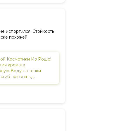
е испортился. Стойкость
оиске похожей
ной Косметики Ив Роше!
тия аромата
ную Воду на точки
 сгиб локтя и т.д.