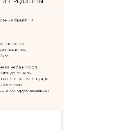
ИНГРЕДИЕНТЫ
оленые брызги и
в свежести.
 приглашение
тью.
нева неба и моря.
ъятную синеву,
а волнах. Чувствуя, как
сколькими
ость, которую вызывает