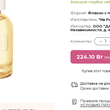
ларускай мове, для гэтага націсніце на к
Большое голубое неб
Працягнуць на беларускай мове >
Формат:
Флакон с 
Изготовитель:
"Ив Р
ўсёды можаце змяніць мову ў верхнім меню 
Импортер:
ООО "ДАН
Независимости, д. 4
1
Количество
224.10 Br
298
Продолжить на русском языке
Купив этот това
Доставка на до
Сроки доставки 
Правила прод
УСЛОВИЯ ПР