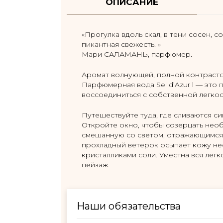
ОПИСАНИЕ
«Прогулка вдоль скал, в тени сосен, с
пикантная свежесть. »
Мари САЛАМАНЬ, парфюмер.
Аромат волнующей, полной контрасто
Парфюмерная вода Sel d’Azur l — это
воссоединиться с собственной легкос
Путешествуйте туда, где сливаются си
Откройте окно, чтобы созерцать необ
смешанную со светом, отражающимся н
прохладный ветерок осыпает кожу не
кристалликами соли. Уместна вся легк
пейзаж.
Наши обязательства