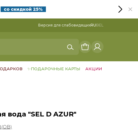
я
со скидкой 25%
Версия для слабовидящих
RU
BEL
ПОДАРКОВ
✨ПОДАРОЧНЫЕ КАРТЫ
АКЦИИ
 вода "SEL D AZUR"
(ОВ)
краме