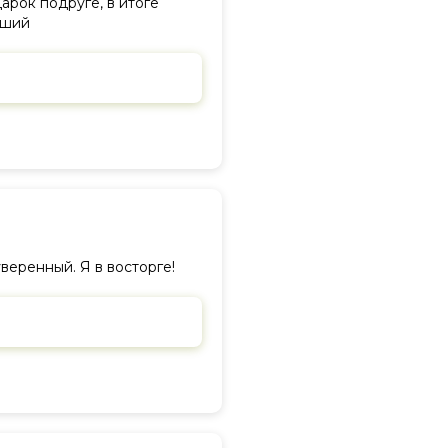
арок подруге, в итоге
оший
веренный. Я в восторге!