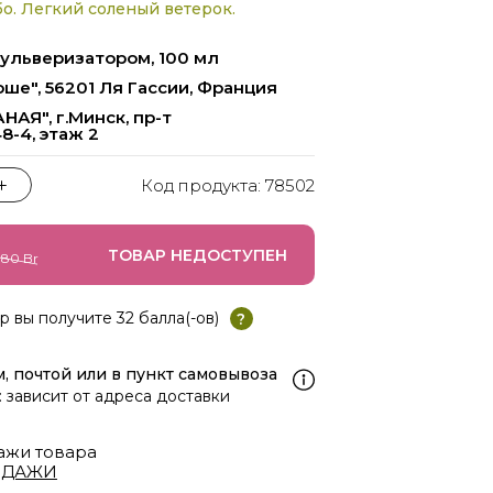
нопку:
о. Легкий соленый ветерок.
пульверизатором, 100 мл
оше", 56201 Ля Гассии, Франция
сайта.
АЯ", г.Минск, пр-т
8-4, этаж 2
Код продукта: 78502
ТОВАР НЕДОСТУПЕН
.80 Br
р вы получите 32 балла(-ов)
?
м, почтой или в пункт самовывоза
: зависит от адреса доставки
ажи товара
ОДАЖИ