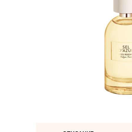
на бе
Вы за