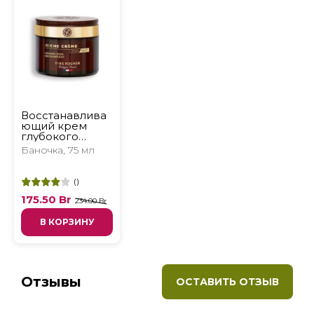
Восстанавлива
ющий крем
глубокого
действия
Баночка, 75 мл
(
)
175.50
Br
234.00 Br
В КОРЗИНУ
Отзывы
ОСТАВИТЬ ОТЗЫВ