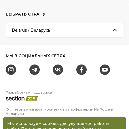
ВЫБРАТЬ СТРАНУ
Belarus / Беларусь
МЫ В СОЦИАЛЬНЫХ СЕТЯХ
Разработка и поддержка
© Интернет-магазин косметики и парфюмерии Ив Роше в
Беларуси
ООО «Даная» УНП 100228069
Адрес:
220005
,
Республика Беларусь
,
Минск
,
проспект
Мы используем cookies для улучшения работы
Независимости, д. 48, к. 4 (2 этаж)
сайта. Продолжая пользоваться сайтом, вы