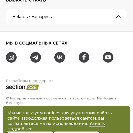
ВЫБРАТЬ СТРАНУ
Belarus / Беларусь
МЫ В СОЦИАЛЬНЫХ СЕТЯХ
Разработка и поддержка
© Интернет-магазин косметики и парфюмерии Ив Роше в
Беларуси
ООО «Даная» УНП 100228069
Адрес:
220005
,
Республика Беларусь
,
Минск
,
проспект
Мы используем cookies для улучшения работы
Независимости, д. 48, к. 4 (2 этаж)
сайта. Продолжая пользоваться сайтом, вы
Свидетельство о государственной регистрации № 417 от
соглашаетесь на их использование.
Узнать
04.04.2001 г. выдано Минским горисполкомом
подробнее
Регистрационный номер в торговом реестре: 294984 от