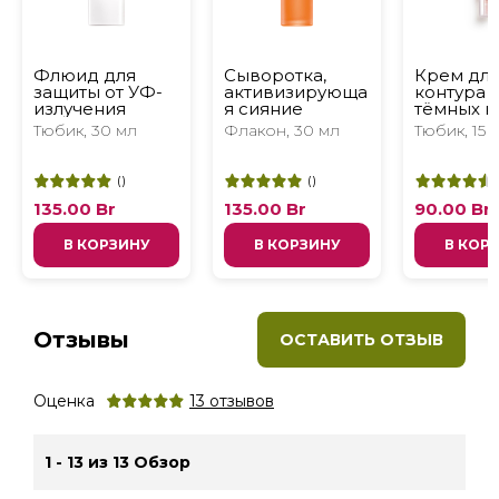
Флюид для
Сыворотка,
Крем дл
защиты от УФ-
активизирующа
контура г
излучения
я сияние
тёмных к
и следов
Тюбик, 30 мл
Флакон, 30 мл
Тюбик, 15 
усталост
(
)
(
)
135.00
Br
135.00
Br
90.00
Br
В КОРЗИНУ
В КОРЗИНУ
В КОР
Отзывы
ОСТАВИТЬ ОТЗЫВ
Оценка
13
отзывов
1 - 13 из 13 Обзор