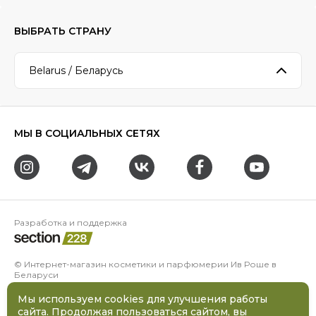
ВЫБРАТЬ СТРАНУ
Belarus / Беларусь
МЫ В СОЦИАЛЬНЫХ СЕТЯХ
Разработка и поддержка
© Интернет-магазин косметики и парфюмерии Ив Роше в
Беларуси
ООО «Даная» УНП 100228069
Адрес:
220005
,
Республика Беларусь
,
Минск
,
проспект
Мы используем cookies для улучшения работы
Независимости, д. 48, к. 4 (2 этаж)
сайта. Продолжая пользоваться сайтом, вы