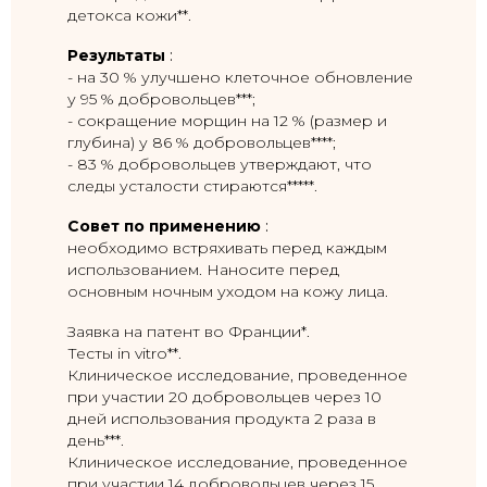
детокса кожи**.
Результаты
:
- на 30 % улучшено клеточное обновление
у 95 % добровольцев***;
- сокращение морщин на 12 % (размер и
глубина) у 86 % добровольцев****;
- 83 % добровольцев утверждают, что
следы усталости стираются*****.
Совет по применению
:
необходимо встряхивать перед каждым
использованием. Наносите перед
основным ночным уходом на кожу лица.
Заявка на патент во Франции*.
Тесты in vitro**.
Клиническое исследование, проведенное
при участии 20 добровольцев через 10
дней использования продукта 2 раза в
день***.
Клиническое исследование, проведенное
при участии 14 добровольцев через 15