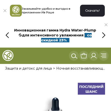
Заказывайте удобно и выгодно в
Скачать!
приложении Ив Роше
Инновационная гамма Hydra Water-Plump
💦для интенсивного увлажнения
со
скидкой 25%
Защита и детокс для лица
Ночная восстанавливающая сыворотка