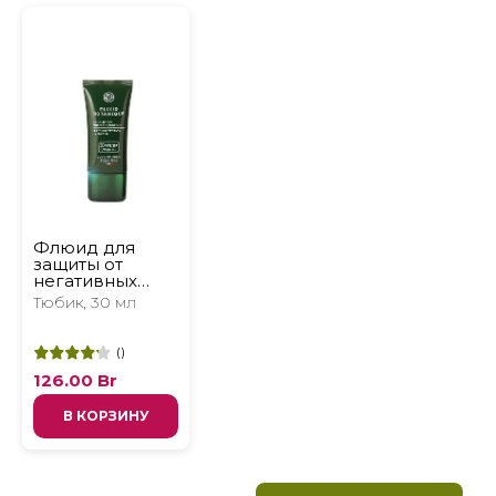
Флюид для
защиты от
негативных
факторов & UV-
Тюбик, 30 мл
излучения
(
)
126.00
Br
В КОРЗИНУ