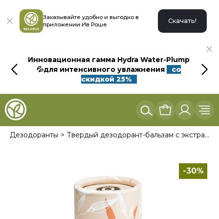
Заказывайте удобно и выгодно в
Скачать!
приложении Ив Роше
Инновационная гамма Hydra Water-Plump
💦для интенсивного увлажнения
со
скидкой 25%
Дезодоранты
Твердый дезодорант-бальзам с экстрактом Овса
-30%