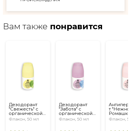
Вам также
понравится
Дезодорант
Дезодорант
Антипер
"Свежесть" с
"Забота" с
т "Нежнос
органической
органической
Ромашко
Мятой
Мальвой
Флакон, 50 мл
Флакон, 50 мл
Флакон, 5